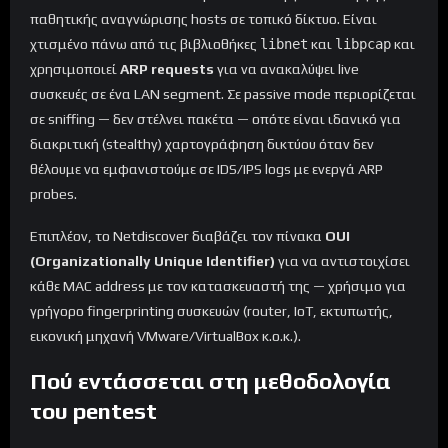
παθητικής αναγνώρισης hosts σε τοπικό δίκτυο. Είναι
χτισμένο πάνω από τις βιβλιοθήκες
libnet
και
libpcap
και
χρησιμοποιεί
ARP requests
για να ανακαλύψει live
συσκευές σε ένα LAN segment. Σε passive mode περιορίζεται
σε sniffing — δεν στέλνει πακέτα — οπότε είναι ιδανικό για
διακριτική (stealthy) χαρτογράφηση δικτύου όταν δεν
θέλουμε να εμφανιστούμε σε IDS/IPS logs με ενεργά ARP
probes.
Επιπλέον, το Netdiscover διαβάζει τον πίνακα
OUI
(Organizationally Unique Identifier)
για να αντιστοιχίσει
κάθε MAC address με τον κατασκευαστή της — χρήσιμο για
γρήγορο fingerprinting συσκευών (router, IoT, εκτυπωτής,
εικονική μηχανή VMware/VirtualBox κ.ο.κ.).
Πού εντάσσεται στη μεθοδολογία
του pentest