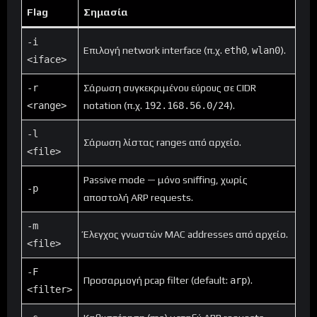
Flag
Σημασία
-i
Επιλογή network interface (π.χ.
eth0
,
wlan0
).
<iface>
-r
Σάρωση συγκεκριμένου εύρους σε CIDR
<range>
notation (π.χ.
192.168.56.0/24
).
-l
Σάρωση λίστας ranges από αρχείο.
<file>
Passive mode — μόνο sniffing, χωρίς
-p
αποστολή ARP requests.
-m
Έλεγχος γνωστών MAC addresses από αρχείο.
<file>
-F
Προσαρμογή pcap filter (default:
arp
).
<filter>