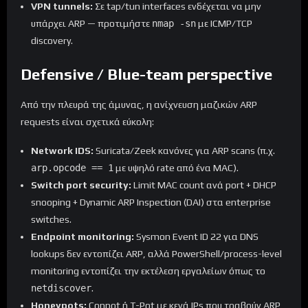
VPN tunnels:
Σε tap/tun interfaces ενδέχεται να μην
υπάρχει ARP — προτιμήστε
nmap -sn
με ICMP/TCP
discovery.
Defensive / Blue-team perspective
Από την πλευρά της άμυνας, η ανίχνευση μαζικών ARP
requests είναι σχετικά εύκολη:
Network IDS:
Suricata/Zeek κανόνες για ARP scans (π.χ.
arp.opcode == 1
με υψηλό rate από ένα MAC).
Switch port security:
Limit MAC count ανά port + DHCP
snooping + Dynamic ARP Inspection (DAI) στα enterprise
switches.
Endpoint monitoring:
Sysmon Event ID 22 για DNS
lookups δεν εντοπίζει ARP, αλλά PowerShell/process-level
monitoring εντοπίζει την εκτέλεση εργαλείων όπως το
netdiscover
.
Honeypots:
Conpot ή T-Pot με κενά IPs που τραβούν ARP