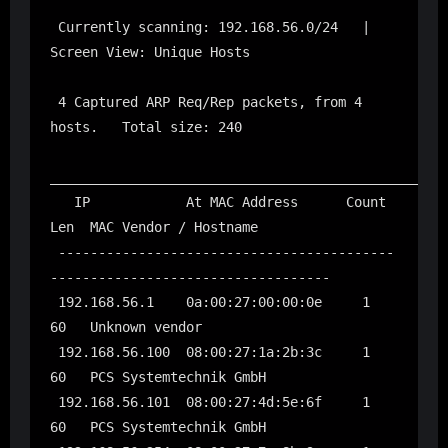
 Currently scanning: 192.168.56.0/24   |   
Screen View: Unique Hosts

 4 Captured ARP Req/Rep packets, from 4 
hosts.   Total size: 240

__________________________________________________
   IP            At MAC Address      Count     
Len  MAC Vendor / Hostname

 ------------------------------------------
-----------------------------------

 192.168.56.1    0a:00:27:00:00:0e     1       
60   Unknown vendor

 192.168.56.100  08:00:27:1a:2b:3c     1       
60   PCS Systemtechnik GmbH

 192.168.56.101  08:00:27:4d:5e:6f     1       
60   PCS Systemtechnik GmbH
