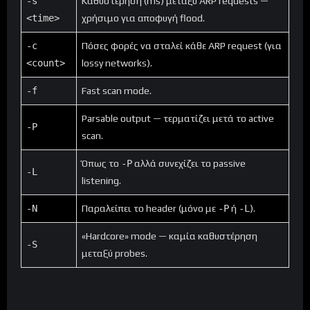
-s
Καθυστέρηση (ms) μεταξύ ARP requests —
<time>
χρήσιμο για αποφυγή flood.
-c
Πόσες φορές να σταλεί κάθε ARP request (για
<count>
lossy networks).
-f
Fast scan mode.
Parsable output — τερματίζει μετά το active
-P
scan.
Όπως το
-P
αλλά συνεχίζει το passive
-L
listening.
-N
Παραλείπει το header (μόνο με
-P
ή
-L
).
«Hardcore» mode — καμία καθυστέρηση
-S
μεταξύ probes.