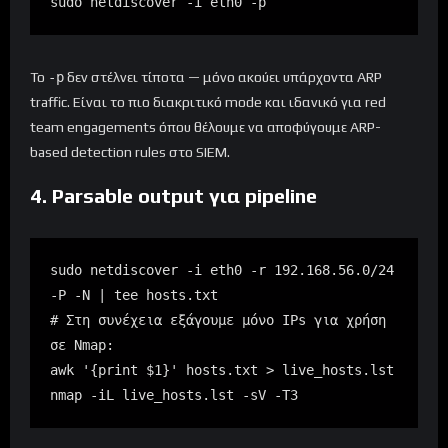
sudo netdiscover -i eth0 -p
Το
-p
δεν στέλνει τίποτα — μόνο ακούει υπάρχοντα ARP
traffic. Είναι το πιο διακριτικό mode και ιδανικό για red
team engagements όπου θέλουμε να αποφύγουμε ARP-
based detection rules στο SIEM.
4. Parsable output για pipeline
sudo netdiscover -i eth0 -r 192.168.56.0/24 
-P -N | tee hosts.txt

# Στη συνέχεια εξάγουμε μόνο IPs για χρήση 
σε Nmap:

awk '{print $1}' hosts.txt > live_hosts.lst

nmap -iL live_hosts.lst -sV -T3