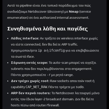
Αυτό το pipeline είναι ένα τυπικό παράδειγμα του πώς
συνδυάζουμε Netdiscover (discovery) με
Nmap
(service
enumeration) σε ένα authorized internal assessment.
Συνηθισμένα λάθη και παγίδες
Λάθος interface:
Αν τρέξετε σε wireless interface χωρίς
να είστε connected, δεν θα δείτε ARP traffic.
Χρησιμοποιήστε
ip a
ή
ifconfig
για να επιβεβαιώσετε
το σωστό iface.
Σάρωση εκτός scope:
Το auto-scan μπορεί να αγγίξει
subnets που δεν περιλαμβάνονται στο engagement.
Πάντα χρησιμοποιείτε
-r
με ρητό range.
Δεν τρέχει χωρίς root:
Raw sockets απαιτούν root ή
capability
CAP_NET_RAW
. Πάντα τρέχετε με
sudo
.
ARP δεν περνά routers:
Το Netdiscover λειτουργεί μόνο
εντός του ίδιου layer-2 broadcast domain. Δεν θα δείτε
hosts πίσω από router/firewall.