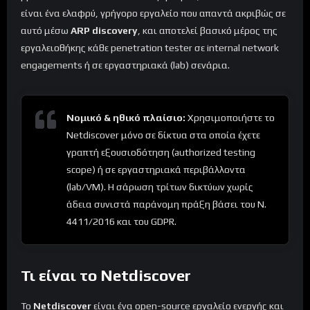
είναι ένα ελαφρύ, γρήγορο εργαλείο που απαντά ακριβώς σε
αυτό μέσω
ARP discovery
, και αποτελεί βασικό μέρος της
εργαλειοθήκης κάθε penetration tester σε internal network
engagements ή σε εργαστηριακά (lab) σενάρια.
Νομικό & ηθικό πλαίσιο:
Χρησιμοποιήστε το
Netdiscover μόνο σε δίκτυα στα οποία έχετε
γραπτή εξουσιοδότηση (authorized testing
scope) ή σε εργαστηριακά περιβάλλοντα
(lab/VM). Η σάρωση τρίτων δικτύων χωρίς
άδεια συνιστά παράνομη πράξη βάσει του Ν.
4411/2016 και του GDPR.
Τι είναι το Netdiscover
Το
Netdiscover
είναι ένα open-source εργαλείο ενεργής και