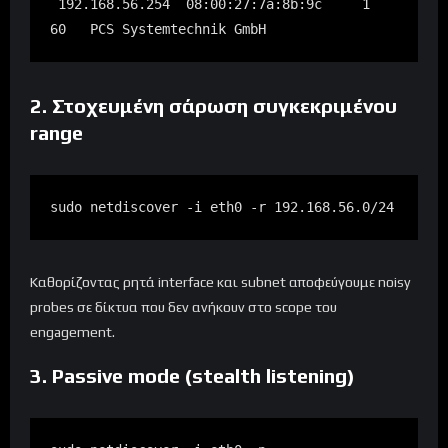
 192.168.56.254  08:00:27:7a:8b:9c     1       
60   PCS Systemtechnik GmbH
2. Στοχευμένη σάρωση συγκεκριμένου
range
sudo netdiscover -i eth0 -r 192.168.56.0/24
Καθορίζοντας ρητά interface και subnet αποφεύγουμε noisy
probes σε δίκτυα που δεν ανήκουν στο scope του
engagement.
3. Passive mode (stealth listening)