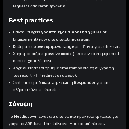
requests από recon εργαλεία.
Best practices
Πάντα να έχετε
γραπτή εξουσιοδότηση
(Rules of
Engagement) πριν από οποιοδήποτε scan.
Καθορίστε
συγκεκριμένο range
με
-r
αντί για auto-scan.
Χρησιμοποιήστε
passive mode (
-p
)
όταν το engagement
απαιτεί χαμηλό noise.
Αρχειοθετήστε output με timestamps για τη συγγραφή
του report (
-P
+ redirect σε αρχείο).
Συνδυάστε με
Nmap
,
arp-scan
ή
Responder
για πιο
πλήρη εικόνα του δικτύου.
Σύνοψη
Το
Netdiscover
είναι ένα από τα πιο πρακτικά εργαλεία για
γρήγορο ARP-based host discovery σε τοπικά δίκτυα.