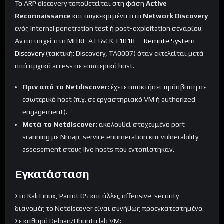
Το ARP discovery τοποθετείται στη φάση
Active
Reconnaissance
και συγκεκριμένα στο
Network Discovery
ενός internal penetration test ή post-exploitation σεναρίου.
Αντιστοιχεί στο MITRE ATT&CK
T1018 — Remote System
Discovery
(τακτική: Discovery, TA0007) όταν εκτελείται μετά
από αρχικό access σε εσωτερικό host.
Πριν από το Netdiscover:
έχετε αποκτήσει πρόσβαση σε
εσωτερικό host (π.χ. σε εργαστηριακό VM ή authorized
engagement).
Μετά το Netdiscover:
ακολουθεί στοχευμένο port
scanning με Nmap, service enumeration και vulnerability
assessment στους live hosts που εντοπίστηκαν.
Εγκατάσταση
Στο Kali Linux, Parrot OS και άλλες offensive-security
διανομές το Netdiscover είναι συνήθως προεγκατεστημένο.
Σε καθαρό Debian/Ubuntu lab VM: