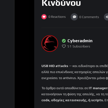
Κινδύνου
0
Reactions
0
Comments
Cyberadmin
51
Subscribers
USB HID attacks
— και ειδικότερα οι επιθ
αλλά πιο επικίνδυνες κατηγορίες απειλών γ
ανιχνεύσει το antivirus. Χρειάζονται μόνο 
Το άρθρο αυτό απευθύνεται σε
IT manager
κατανοήσουν τη φύση της απειλής, να τη τ
code, οδηγίες κατασκευής, ή scripts.
Επ