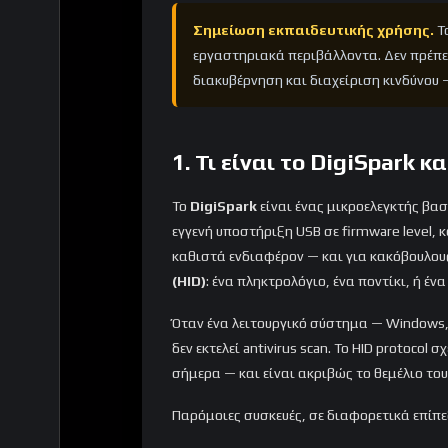
Σημείωση εκπαιδευτικής χρήσης.
Το
εργαστηριακά περιβάλλοντα. Δεν πρέπε
διακυβέρνηση και διαχείριση κινδύνου —
1. Τι είναι το DigiSpark 
Το
DigiSpark
είναι ένας μικροελεγκτής βα
εγγενή υποστήριξη USB σε firmware level, 
καθιστά ενδιαφέρον — και για κακόβουλους
(HID)
: ένα πληκτρολόγιο, ένα ποντίκι, ή ένα 
Όταν ένα λειτουργικό σύστημα — Windows, 
δεν εκτελεί antivirus scan. Το HID protoco
σήμερα — και είναι ακριβώς το θεμέλιο το
Παρόμοιες συσκευές, σε διαφορετικά επίπεδ