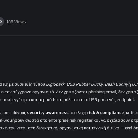
108
Views
έσεις με συσκευές τύπου
DigiSpark
,
USB Rubber Ducky
,
Bash Bunny
ή
O.
ια τον σύγχρονο οργανισμό. Δεν χρειάζονται phishing email, δεν χρειά
φυσική εγγύτητα και μερικά δευτερόλεπτα στο USB port ενός endpoint.
s
, υπευθύνους
security awareness
, στελέχη
risk & compliance
, καθώ
αξινομήσουν σωστά στο enterprise risk register και να σχεδιάσουν 
ικεντρώνεται στη διοικητική, οργανωτική και τεχνική άμυνα — εκεί ό