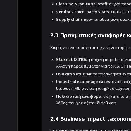
Cleaning & janitorial staff
: συχνά παρα
Vendor / third-party visits
: επισκέπτ
Supply chain
: προ-τοποθετημένη συσκε
2.3 Πραγματικές αναφορές κ
Χωρίς να αναπαράγεται τεχνική λεπτομέρει
Stuxnet (2010)
: η αρχική παράδοση κα
Αλλαγή παραδείγματος για το ICS/OT sec
USB drop studies
: το προαναφερθέν πε
Industrial espionage cases
: αναφορές
δικτύου ή HID συσκευή υπήρξε ο αρχικός 
Πολιτιστική αναφορά
: σκηνές από τη
λάθος που χρειάζεται διόρθωση.
2.4 Business impact taxono