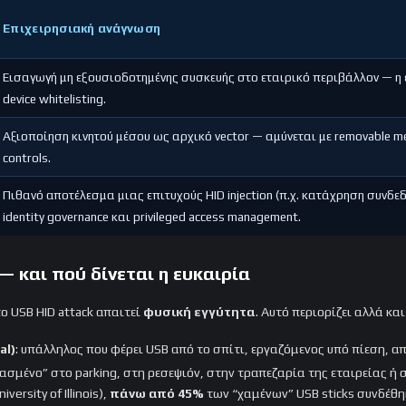
Επιχειρησιακή ανάγνωση
Εισαγωγή μη εξουσιοδοτημένης συσκευής στο εταιρικό περιβάλλον — η ευ
device whitelisting.
Αξιοποίηση κινητού μέσου ως αρχικό vector — αμύνεται με removable med
controls.
Πιθανό αποτέλεσμα μιας επιτυχούς HID injection (π.χ. κατάχρηση συνδε
identity governance και privileged access management.
— και πού δίνεται η ευκαιρία
το USB HID attack απαιτεί
φυσική εγγύτητα
. Αυτό περιορίζει αλλά και
al)
: υπάλληλος που φέρει USB από το σπίτι, εργαζόμενος υπό πίεση, 
εχασμένο” στο parking, στη ρεσεψιόν, στην τραπεζαρία της εταιρείας ή
ersity of Illinois),
πάνω από 45%
των “χαμένων” USB sticks συνδέθη