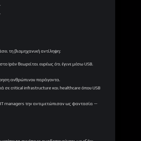
.
.
άσει τη βιομηχανική αντίληψη:
το Ιράν θεωρείται ευρέως ότι έγινε μέσω USB.
μέτρηση ανθρώπινου παράγοντα.
ε critical infrastructure και healthcare όπου USB
ί IT managers την αντιμετώπισαν ως φαντασία —