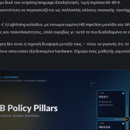
με δικό του scripting language (DuckyScript), τιμή περίπου 60-80 €.
 δυνατότητα να παρουσιάζεται ως πολλαπλές κλάσεις συσκευής ταυτόχρο
-C ή Lightning καλώδιο, με ενσωματωμένη HID injection μονάδα και Wi-
ς και πολυπλοκότητας, αλλά ακριβώς γι’ αυτό το πιο διαδεδομένο σε 
ση δεν είναι η τεχνική διαφορά μεταξύ τους — είναι το γεγονός ότι το
ρόνια απαιτούσε εξειδικευμένο hardware. Σήμερα ένας μαθητής γυμνασ