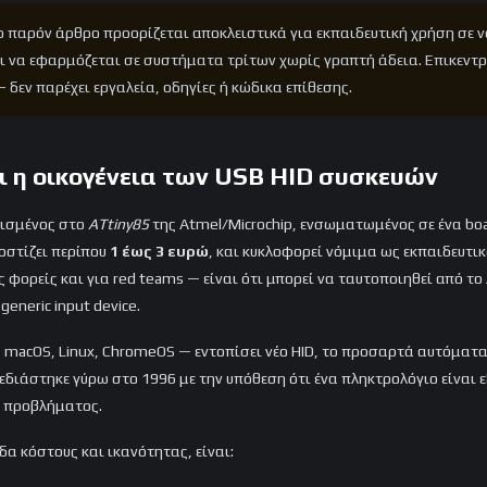
 παρόν άρθρο προορίζεται αποκλειστικά για εκπαιδευτική χρήση σε 
ι να εφαρμόζεται σε συστήματα τρίτων χωρίς γραπτή άδεια. Επικεντ
 δεν παρέχει εργαλεία, οδηγίες ή κώδικα επίθεσης.
και η οικογένεια των USB HID συσκευών
σισμένος στο
ATtiny85
της Atmel/Microchip, ενσωματωμένος σε ένα boa
κοστίζει περίπου
1 έως 3 ευρώ
, και κυκλοφορεί νόμιμα ως εκπαιδευτικ
 φορείς και για red teams — είναι ότι μπορεί να ταυτοποιηθεί από τ
generic input device.
macOS, Linux, ChromeOS — εντοπίσει νέο HID, το προσαρτά αυτόματα.
l σχεδιάστηκε γύρω στο 1996 με την υπόθεση ότι ένα πληκτρολόγιο είναι
υ προβλήματος.
α κόστους και ικανότητας, είναι: