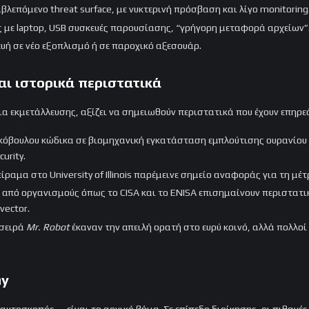
βλεπόμενο threat surface, με νυκτερινή πρόσβαση και λίγο monitoring
ες με laptop, USB συσκευές παρουσίασης, “γρήγορη μεταφορά αρχείων”
υή σε νέο εξοπλισμό ή σε παροχικό αξεσουάρ.
αι ιστορικά περιστατικά
α εκμετάλλευσης, αξίζει να σημειωθούν περιστατικά που έχουν επηρε
κόβουλου κώδικα σε βιομηχανική εγκατάσταση εμπλούτισης ουρανίου σ
urity.
ίραμα στο University of Illinois παρέμεινε σημείο αναφοράς για τη 
 από οργανισμούς όπως το CISA και το ENISA επισημαίνουν περιστατικά σ
vector.
 σειρά
Mr. Robot
έκαναν την απειλή ορατή στο ευρύ κοινό, αλλά πολλο
my