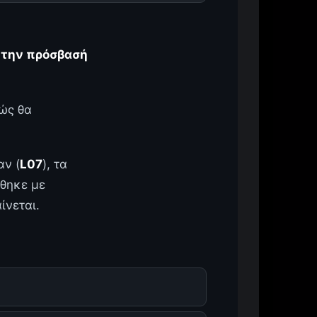
ι την πρόσβασή
πώς θα
αν (
L07
), τα
ίθηκε με
ίνεται.