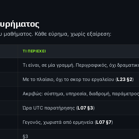
ευρήματος
υ μαθήματος. Κάθε εύρημα, χωρίς εξαίρεση:
ΤΙ ΠΕΡΙΈΧΕΙ
Τι είναι, σε μία γραμμή. Περιγραφικός, όχι δραματικ
Με το πλαίσιο, όχι το σκορ του εργαλείου (
L23 §2
)
Ακριβώς: σύστημα, υπηρεσία, διαδρομή, παράμετρο
Ώρα UTC παρατήρησης (
L07 §3
)
Γεγονός, χωριστά από ερμηνεία (
L07 §7
)
§3