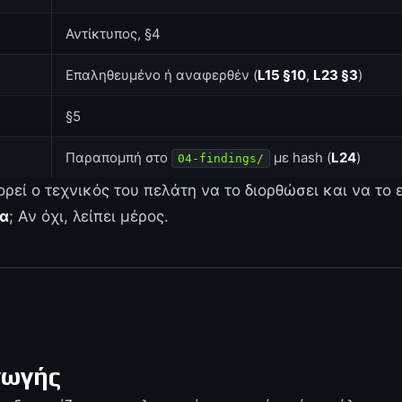
Αντίκτυπος, §4
Επαληθευμένο ή αναφερθέν (
L15 §10
,
L23 §3
)
§5
Παραπομπή στο
με hash (
L24
)
04-findings/
ρεί ο τεχνικός του πελάτη να το διορθώσει και να το
τα
; Αν όχι, λείπει μέρος.
γωγής