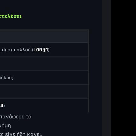
κτελέσει
 τίποτα αλλού (
L09 §1
)
ρόλου;
§4
)
Επανάφερε το
μνήμη
 είχε ήδη κάνει.