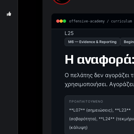
offensive-academy / curriculum
L25
M6 — Evidence & Reporting
Begin
Η αναφορά:
Ο πελάτης δεν αγοράζει 
χρησιμοποιήσει. Αγοράζει
ΠΡΟΑΠΑΙΤΟΎΜΕΝΟ
**L07** (σημειώσεις), **L23**
(σοβαρότητα), **L24** (τεκμήρια
(κάλυψη)