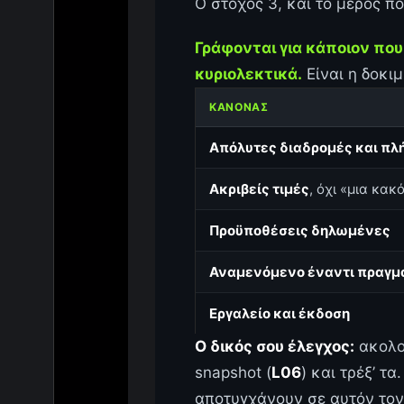
Ο στόχος 3, και το μέρος 
Γράφονται για κάποιον που 
κυριολεκτικά.
Είναι η δοκι
ΚΑΝΌΝΑΣ
Απόλυτες διαδρομές και πλ
Ακριβείς τιμές
, όχι «μια κακ
Προϋποθέσεις δηλωμένες
Αναμενόμενο έναντι πραγμ
Εργαλείο και έκδοση
Ο δικός σου έλεγχος:
ακολο
snapshot (
L06
) και τρέξ’ 
αποτυγχάνουν σε αυτόν τον 