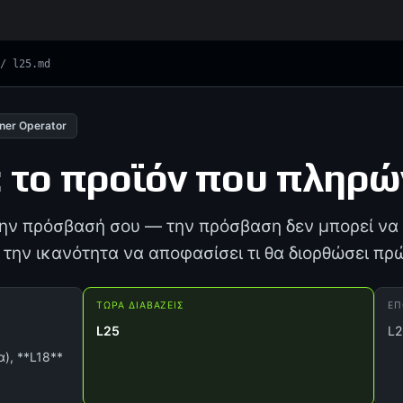
 / l25.md
ner Operator
 το προϊόν που πληρώ
την πρόσβασή σου — την πρόσβαση δεν μπορεί να
 την ικανότητα να αποφασίσει τι θα διορθώσει πρ
ΤΏΡΑ ΔΙΑΒΆΖΕΙΣ
Ε
L25
L2
), **L18**