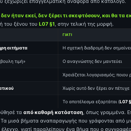
που ξεχωρίζει επαγγελματική αναφορά από κατάλογο.
δεν ήταν εκεί, δεν ξέρει τι σκεφτόσουν, και θα τα ε
μή του ξένου του
L07 §1
, στην τελική της μορφή.
ΓΙΑΤΊ
ήρη αιτήματα
Η σχετική διαδρομή δεν σημαίνει
όβουλη τιμή»
Ο αναγνώστης δεν μαντεύει
Χρειάζεται λογαριασμός; ποιου 
ατικού
Χωρίς αυτό δεν ξέρει αν πέτυχε
Το αποτέλεσμα εξαρτάται (
L07 
ύθησέ τα
από καθαρή κατάσταση
, όπως γραμμένα. 
τα. Τα μισά βήματα αναπαραγωγής που γράφονται από 
έλεγχο, γιατί παραλείπουν ένα βήμα που ο συγγραφέας