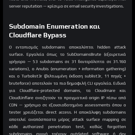
server reputation — κρίσιμο σε email security investigations.
Subdomain Enumeration και
Cloudflare Bypass
Ο εντοπισμός subdomains αποκαλύπτει hidden attack
surface. Εργαλεία όπως το SubDomainsBrute (εξαιρετικά
γρήγορο — 53 subdomains σε 31 δευτερόλεπτα σε 31.160
variations), ο Anubis (enumeration + information gathering)
και ο Turbolist3r (βελτιωμένη έκδοση sublist3r, 11 πηγές +
bruteforce) αποτελούν τα πιο δημοφιλή CLI εργαλεία. Ειδικά
για Cloudflare-protected domains, τα Cloudmare και
CloudUnflare αναζητούν το πραγματικό origin IP πίσω από
CDN — χρήσιμο σε εξουσιοδοτημένα assessments όπου ο
tester χρειάζεται direct access. Η αποκάλυψη subdomains
αποτελεί αναπόσπαστο μέρος attack surface mapping σε
κάθε authorized penetration test, καθώς forgotten
subdomains συχνά τρέχουν outdated software ή dev