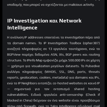
υποδομής που μπορεί να σχετίζονται με malicious activity.
IP Investigation και Network
Intelligence
Η ανάλυση IP addresses επεκτείνει το investigation πέρα από
τα domain names. Το IP Investigation Toolbox (cipher387)
αναζητά πληροφορίες σε 13 εργαλεία ταυτόχρονα, ενώ το
BGPView παρέχει δεδομένα ASN, IXs, BGP peers και routing
structure. Το IPinfo Map εμφανίζει μέχρι 500.000 IPs σε χάρτη
— χρήσιμο για visualization μεγάλων datasets. Το Pulsedive
συλλέγει πληροφορίες (WHOIS, SSL, DNS, ports, threats
reports, geolocation, cookies, metadata) για domains και IPs,
ενώ το IP Neighbors εντοπίζει co-hosted websites σε κοινό IP
— σημαντικό για τον εντοπισμό shared hosting
vulnerabilities. Ειδικά εργαλεία anti-censorship (Check if
blocked in China) δείχνουν αν ένα website είναι προσβάσιμο
πίσω από firewalls, ενώ το Talos Intelligence αξιολογεί mail