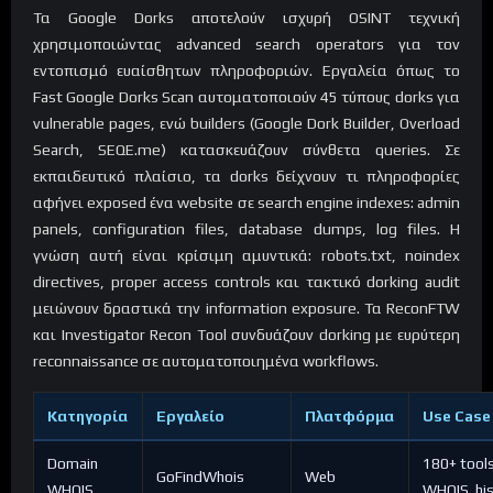
Τα Google Dorks αποτελούν ισχυρή OSINT τεχνική
χρησιμοποιώντας advanced search operators για τον
εντοπισμό ευαίσθητων πληροφοριών. Εργαλεία όπως το
Fast Google Dorks Scan αυτοματοποιούν 45 τύπους dorks για
vulnerable pages, ενώ builders (Google Dork Builder, Overload
Search, SEQE.me) κατασκευάζουν σύνθετα queries. Σε
εκπαιδευτικό πλαίσιο, τα dorks δείχνουν τι πληροφορίες
αφήνει exposed ένα website σε search engine indexes: admin
panels, configuration files, database dumps, log files. Η
γνώση αυτή είναι κρίσιμη αμυντικά: robots.txt, noindex
directives, proper access controls και τακτικό dorking audit
μειώνουν δραστικά την information exposure. Τα ReconFTW
και Investigator Recon Tool συνδυάζουν dorking με ευρύτερη
reconnaissance σε αυτοματοποιημένα workflows.
Κατηγορία
Εργαλείο
Πλατφόρμα
Use Case
Domain
180+ tools
GoFindWhois
Web
WHOIS
WHOIS, hi