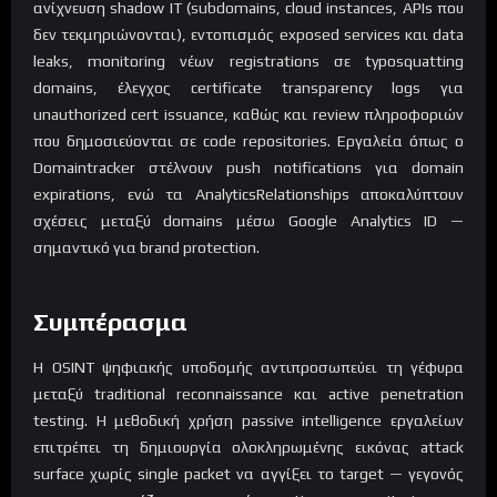
ανίχνευση shadow IT (subdomains, cloud instances, APIs που
δεν τεκμηριώνονται), εντοπισμός exposed services και data
leaks, monitoring νέων registrations σε typosquatting
domains, έλεγχος certificate transparency logs για
unauthorized cert issuance, καθώς και review πληροφοριών
που δημοσιεύονται σε code repositories. Εργαλεία όπως ο
Domaintracker στέλνουν push notifications για domain
expirations, ενώ τα AnalyticsRelationships αποκαλύπτουν
σχέσεις μεταξύ domains μέσω Google Analytics ID —
σημαντικό για brand protection.
Συμπέρασμα
Η OSINT ψηφιακής υποδομής αντιπροσωπεύει τη γέφυρα
μεταξύ traditional reconnaissance και active penetration
testing. Η μεθοδική χρήση passive intelligence εργαλείων
επιτρέπει τη δημιουργία ολοκληρωμένης εικόνας attack
surface χωρίς single packet να αγγίξει το target — γεγονός