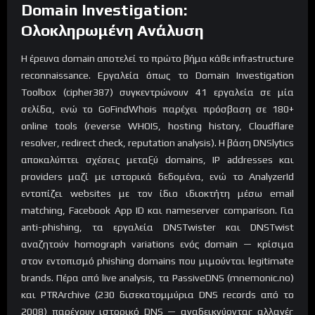
Domain Investigation:
Ολοκληρωμένη Ανάλυση
Η έρευνα domain αποτελεί το πρώτο βήμα κάθε infrastructure
reconnaissance. Εργαλεία όπως το Domain Investigation
Toolbox (cipher387) συγκεντρώνουν 41 εργαλεία σε μία
σελίδα, ενώ το GoFindWhois παρέχει πρόσβαση σε 180+
online tools (reverse WHOIS, hosting history, Cloudflare
resolver, redirect check, reputation analysis). Η βάση DNSlytics
αποκαλύπτει σχέσεις μεταξύ domains, IP addresses και
providers μαζί με ιστορικά δεδομένα, ενώ το AnalyzerId
εντοπίζει websites με τον ίδιο ιδιοκτήτη μέσω email
matching, Facebook App ID και nameserver comparison. Για
anti-phishing, τα εργαλεία DNSTwister και DNSTwist
αναζητούν homograph variations ενός domain — κρίσιμα
στον εντοπισμό phishing domains που μιμούνται legitimate
brands. Πέρα από live analysis, τα PassiveDNS (mnemonic.no)
και PTRArchive (230 δισεκατομμύρια DNS records από το
2008) παρέχουν ιστορικό DNS — αναδεικνύοντας αλλαγές