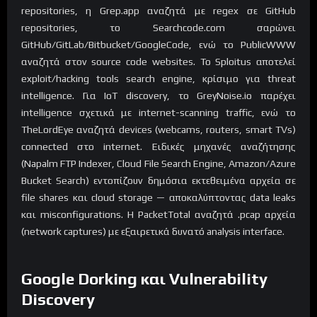
repositories, η Grep.app αναζητά με regex σε GitHub
repositories, το Searchcode.com σαρώνει
GitHub/GitLab/Bitbucket/GoogleCode, ενώ το PublicWWW
αναζητά στον source code websites. Το Sploitus αποτελεί
exploit/hacking tools search engine, κρίσιμο για threat
intelligence. Για IoT discovery, το GreyNoise.io παρέχει
intelligence σχετικά με internet-scanning traffic, ενώ το
TheLordEye αναζητά devices (webcams, routers, smart TVs)
connected στο internet. Ειδικές μηχανές αναζήτησης
(Napalm FTP Indexer, Cloud File Search Engine, Amazon/Azure
Bucket Search) εντοπίζουν δημόσια εκτεθειμένα αρχεία σε
file shares και cloud storage — αποκαλύπτοντας data leaks
και misconfigurations. Η PacketTotal αναζητά .pcap αρχεία
(network captures) με εξαιρετικά δυνατό analysis interface.
Google Dorking και Vulnerability
Discovery