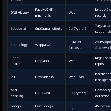
PassiveDNS
Ιστορικό
DNS History
Web
mnemonic
records
Ταχύτατο 
Subdomain
SubDomainsBrute
CLI (Python)
subdomai
Browser
Αναγνώρι
Technology
Wappalyzer
Extension
framewor
Code
Regex sea
Grep.app
Web
Search
repos
Internet s
IoT
GreyNoise.io
Web + API
intelligenc
Anti-
Homograp
DNSTwist
CLI (Python)
phishing
detection
Google
Fast Google
45-type a
CLI